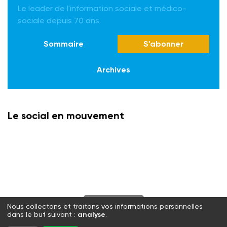
Le leader de l'information sociale et médico-
sociale depuis 70 ans
Sommaire
S'abonner
Archives
Le social en mouvement
S'abonner
Nous collectons et traitons vos informations personnelles
dans le but suivant :
analyse
.
Twitter
Facebook
LinkedIn
Instagram