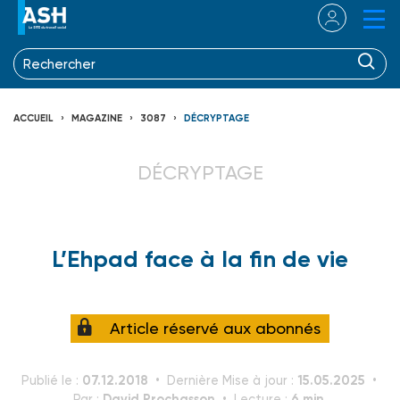
ACCUEIL
MAGAZINE
3087
DÉCRYPTAGE
DÉCRYPTAGE
L’Ehpad face à la fin de vie
Article réservé aux abonnés
07.12.2018
15.05.2025
Publié le :
Dernière Mise à jour :
David Prochasson
6 min.
Par :
Lecture :