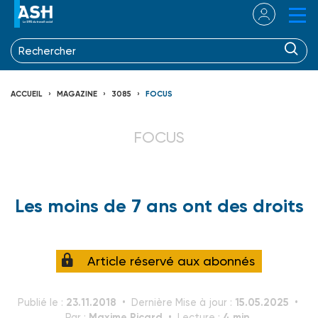
ACCUEIL
MAGAZINE
3085
FOCUS
FOCUS
Les moins de 7 ans ont des droits
Article réservé aux abonnés
23.11.2018
15.05.2025
Publié le :
Dernière Mise à jour :
Maxime Ricard
4 min.
Par :
Lecture :