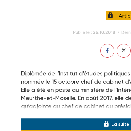
Arti
26.10.2018
Publié le :
Derni
Diplômée de l’Institut d’études politique
nommée le 15 octobre chef de cabinet d’A
Elle a été en poste au ministère de l’Inté
Meurthe-et-Moselle. En août 2017, elle de
qu’adjointe au chef de cabinet du préside
rejoindre l’avenue de Ségur.
La suite