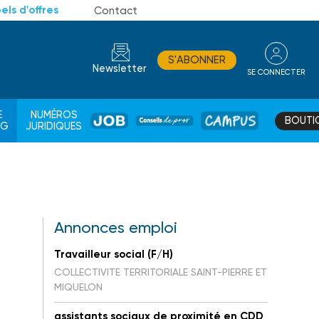
els d'offres
Contact
S'ABONNER
Newsletter
SE CONNECTER
CONSEIL
E
NUMÉROS
BOUTI
JOB
DE
CAMPUS
AG
JURIDIQUES
PROS
Annonces emploi
Travailleur social (F/H)
COLLECTIVITE TERRITORIALE SAINT-PIERRE ET
MIQUELON
assistants sociaux de proximité en CDD