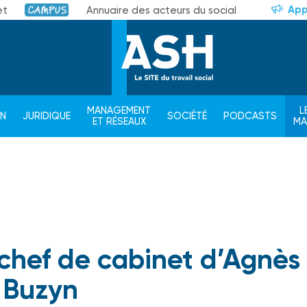
App
et
Annuaire des acteurs du social
Campus
MANAGEMENT
L
ON
JURIDIQUE
SOCIÉTÉ
PODCASTS
ET RÉSEAUX
M
chef de cabinet d’Agnès
Buzyn