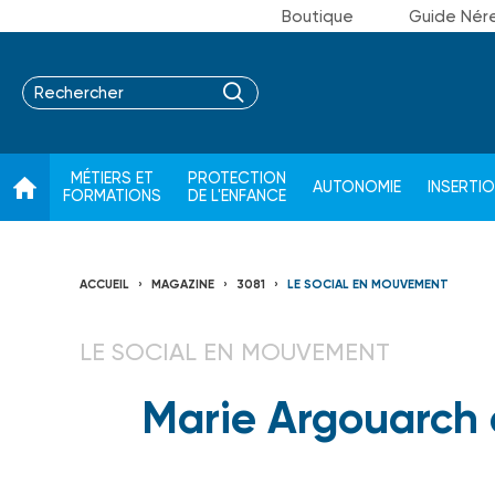
Boutique
Guide Nér
MÉTIERS ET
PROTECTION
AUTONOMIE
INSERTI
FORMATIONS
DE L'ENFANCE
ACCUEIL
MAGAZINE
3081
LE SOCIAL EN MOUVEMENT
LE SOCIAL EN MOUVEMENT
Marie Argouarch 