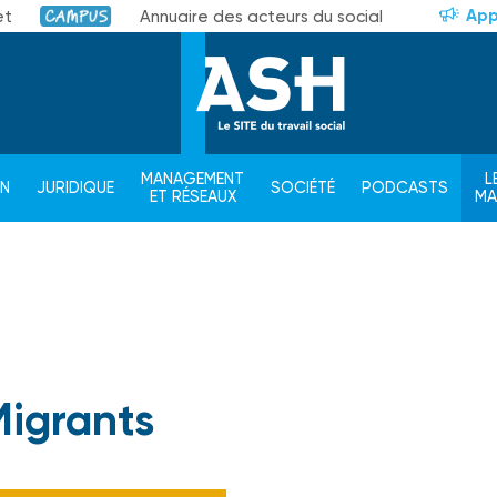
App
et
Annuaire des acteurs du social
Campus
MANAGEMENT
L
ON
JURIDIQUE
SOCIÉTÉ
PODCASTS
ET RÉSEAUX
M
igrants