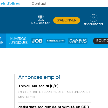
els d'offres
Contact
S'ABONNER
Newsletter
SE CONNECTER
CONSEIL
E
NUMÉROS
BOUTI
JOB
DE
CAMPUS
AG
JURIDIQUES
PROS
Annonces emploi
Travailleur social (F/H)
COLLECTIVITE TERRITORIALE SAINT-PIERRE ET
MIQUELON
assistants sociaux de proximité en CDD