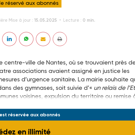
cle réservé aux abonnés
15.05.2025
0 min.
ière Mise à jour :
Lecture :
 centre-ville de Nantes, où se trouvaient près d
tre associations avaient assigné en justice les
mesures d’urgence sanitaire. La mairie souhaite q
dans des gymnases, soit suivie d’«
un relais de l’E
munes voisines, expulsion du territoire ou remise 
 est réservée aux abonnés
dez en illimité