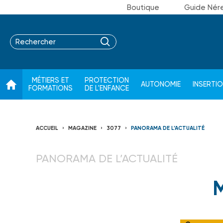
Boutique
Guide Nér
MÉTIERS ET
PROTECTION
AUTONOMIE
INSERTI
FORMATIONS
DE L'ENFANCE
ACCUEIL
MAGAZINE
3077
PANORAMA DE L’ACTUALITÉ
PANORAMA DE L’ACTUALITÉ
M