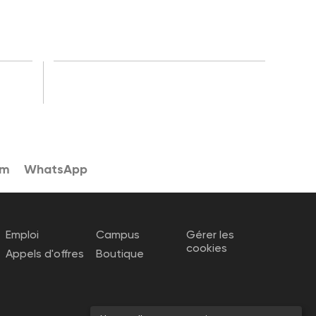
am
WhatsApp
Emploi
Campus
Gérer les
cookies
Appels d'offres
Boutique