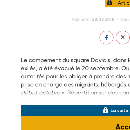
Arti
28.09.2018
Publié le :
Dern
Le campement du square Daviais, dans le
exilés, a été évacué le 20 septembre. Qua
autorités pour les obliger à prendre des 
prise en charge des migrants, hébergés 
début octobre
». Répartition sur des com
rue : leur devenir est encore indéterminé.
La suite
Accé