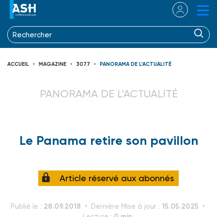
ACCUEIL
MAGAZINE
3077
PANORAMA DE L’ACTUALITÉ
PANORAMA DE L’ACTUALITÉ
Le Panama retire son pavillon
Article réservé aux abonnés
28.09.2018
15.05.2025
Publié le :
Dernière Mise à jour :
0 min.
Lecture :