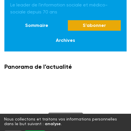
Le leader de l'information sociale et médico-
sociale depuis 70 ans
Sommaire
S'abonner
Archives
Panorama de l’actualité
S'abonner
Nous collectons et traitons vos informations personnelles
dans le but suivant :
analyse
.
Twitter
Facebook
LinkedIn
Instagram