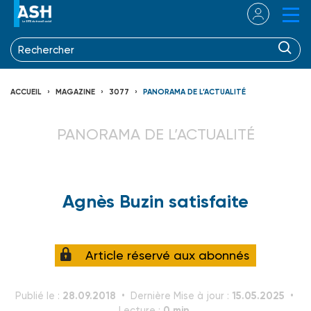
ACCUEIL
MAGAZINE
3077
PANORAMA DE L’ACTUALITÉ
PANORAMA DE L’ACTUALITÉ
Agnès Buzin satisfaite
Article réservé aux abonnés
28.09.2018
15.05.2025
Publié le :
Dernière Mise à jour :
0 min.
Lecture :