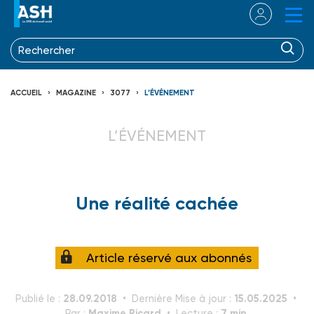
ACCUEIL
MAGAZINE
3077
L’ÉVÉNEMENT
L’ÉVÉNEMENT
Une réalité cachée
Article réservé aux abonnés
28.09.2018
15.05.2025
Publié le :
Dernière Mise à jour :
Maxime Ricard
7 min.
Par :
Lecture :