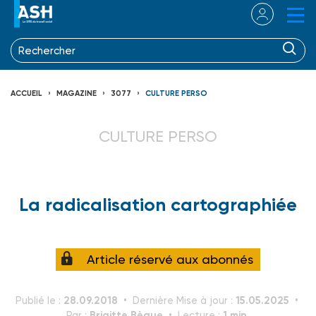
ACCUEIL
MAGAZINE
3077
CULTURE PERSO
CULTURE PERSO
La radicali­sation cartographiée
Article réservé aux abonnés
28.09.2018
15.05.2025
Publié le :
Dernière Mise à jour :
Brigitte Bègue
1 min.
Par :
Lecture :