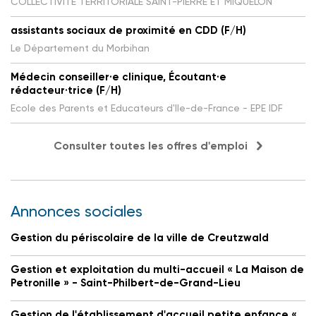
COLLECTIVITE TERRITORIALE SAINT-PIERRE ET MIQUELON
assistants sociaux de proximité en CDD (F/H)
Le Département du Morbihan
Médecin conseiller·e clinique, Écoutant·e
rédacteur·trice (F/H)
Ecole des Parents et Educateurs d'Ile-de-France - EPE IDF
Consulter toutes les offres d'emploi
Annonces sociales
Gestion du périscolaire de la ville de Creutzwald
Gestion et exploitation du multi-accueil « La Maison de
Petronille » - Saint-Philbert-de-Grand-Lieu
Gestion de l'établissement d'accueil petite enfance «