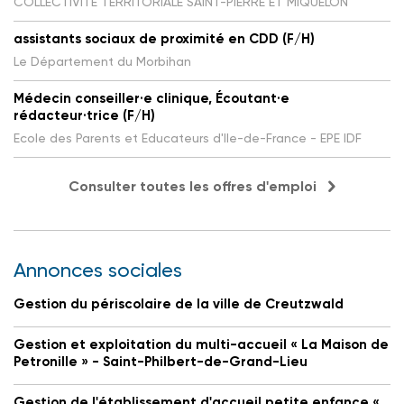
COLLECTIVITE TERRITORIALE SAINT-PIERRE ET MIQUELON
assistants sociaux de proximité en CDD (F/H)
Le Département du Morbihan
Médecin conseiller·e clinique, Écoutant·e
rédacteur·trice (F/H)
Ecole des Parents et Educateurs d'Ile-de-France - EPE IDF
Consulter toutes les offres d'emploi
Annonces sociales
Gestion du périscolaire de la ville de Creutzwald
Gestion et exploitation du multi-accueil « La Maison de
Petronille » - Saint-Philbert-de-Grand-Lieu
Gestion de l'établissement d'accueil petite enfance «