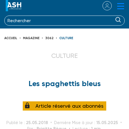
ACCUEIL
MAGAZINE
3062
CULTURE
CULTURE
Les spaghettis bleus
Article réservé aux abonnés
25.05.2018
15.05.2025
Publié le :
Dernière Mise à jour :
Brigitte Bègue
1 min.
Par :
Lecture :