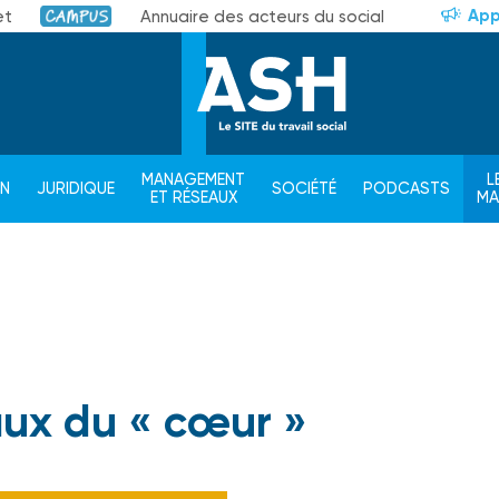
App
et
Annuaire des acteurs du social
Campus
MANAGEMENT
L
ON
JURIDIQUE
SOCIÉTÉ
PODCASTS
ET RÉSEAUX
M
ux du « cœur »