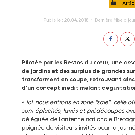
Arti
20.04.2018
Publié le :
Dernière Mise à jour
Pilotée par les Restos du cœur, une as
de jardins et des surplus de grandes su
transforment en soupe, retrouvant ainsi
d’un concept inédit mêlant dégustation 
«
Ici, nous entrons en zone “sale”, celle o
sont épluchés, lavés et prédécoupés ava
déléguée de l’antenne nationale Bretagn
poignée de visiteurs invités pour la jour