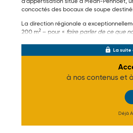
d’appertisation situé à Méan-Penhoët, un
concoctés des bocaux de soupe destinés à
La direction régionale a exceptionnellem
2
200 m
– pour «
faire parler de ce que no
indique un des bénévoles venus spécial
La suite
Accé
à nos contenus et 
Déjà 