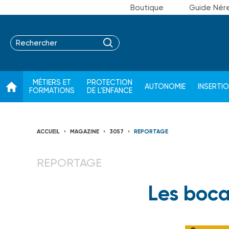
Boutique
Guide Nér
MÉTIERS ET
PROTECTION
AUTONOMIE
INSERTI
FORMATIONS
DE L'ENFANCE
ACCUEIL
MAGAZINE
3057
REPORTAGE
REPORTAGE
Les boca