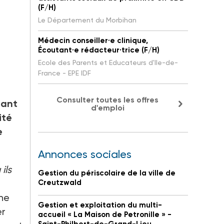
(F/H)
Le Département du Morbihan
Médecin conseiller·e clinique,
Écoutant·e rédacteur·trice (F/H)
Ecole des Parents et Educateurs d'Ile-de-
France - EPE IDF
Consulter toutes les offres
nant
d'emploi
ité
e
Annonces sociales
ils
Gestion du périscolaire de la ville de
Creutzwald
ne
Gestion et exploitation du multi-
er
accueil « La Maison de Petronille » -