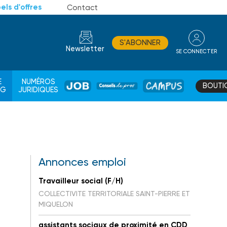
els d'offres
Contact
S'ABONNER
Newsletter
SE CONNECTER
CONSEIL
E
NUMÉROS
BOUTI
JOB
DE
CAMPUS
AG
JURIDIQUES
PROS
Annonces emploi
Travailleur social (F/H)
COLLECTIVITE TERRITORIALE SAINT-PIERRE ET
MIQUELON
assistants sociaux de proximité en CDD