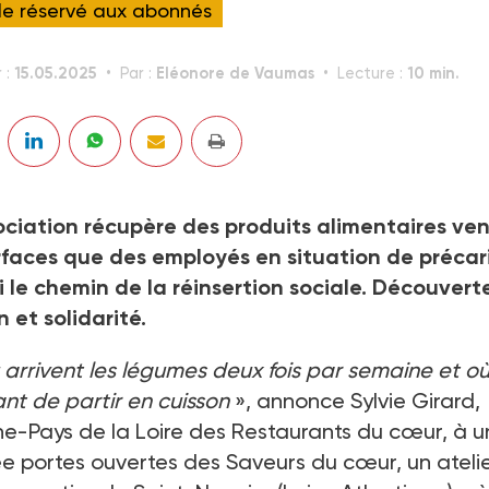
cle réservé aux abonnés
15.05.2025
Eléonore de Vaumas
10 min.
 :
Par :
Lecture :
sociation récupère des produits alimentaires ve
rfaces que des employés en situation de précar
 le chemin de la réinsertion sociale. Découvert
et solidarité.
ù arrivent les légumes deux fois par semaine et où 
nt de partir en cuisson
», annonce Sylvie Girard,
e-Pays de la Loire des Restaurants du cœur, à u
née portes ouvertes des Saveurs du cœur, un ateli