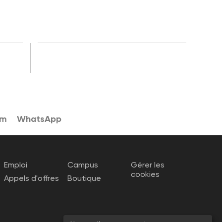
am
WhatsApp
Emploi
Campus
Gérer les
cookies
Appels d'offres
Boutique