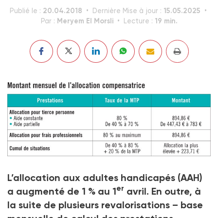
20.04.2018
15.05.2025
Publié le :
Dernière Mise à jour :
Meryem El Morsli
19 min.
Par :
Lecture :
Les prestations aux personnes handicapées
L’allocation aux adultes handicapés (AAH)
Crédit photo Meryem El Morsli
er
a augmenté de 1 % au 1
avril. En outre, à
la suite de plusieurs revalorisations – base