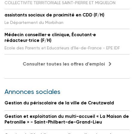
COLLECTIVITE TERRITORIALE SAINT-PIERRE ET MIQUELON
assistants sociaux de proximité en CDD (F/H)
Le Département du Morbihan
Médecin conseiller·e clinique, Écoutant·e
rédacteur·trice (F/H)
Ecole des Parents et Educateurs d'Ile-de-France - EPE IDF
Consulter toutes les offres d'emploi
Annonces sociales
Gestion du périscolaire de la ville de Creutzwald
Gestion et exploitation du multi-accueil « La Maison de
Petronille » - Saint-Philbert-de-Grand-Lieu