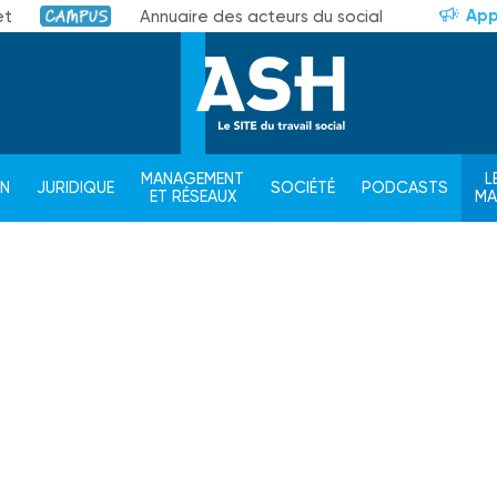
App
et
Annuaire des acteurs du social
Campus
MANAGEMENT
L
ON
JURIDIQUE
SOCIÉTÉ
PODCASTS
ET RÉSEAUX
M