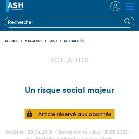
ACCUEIL
MAGAZINE
3057
ACTUALITÉS
ACTUALITÉS
Un risque social majeur
Article réservé aux abonnés
20.04.2018
15.05.2025
Publié le :
Dernière Mise à jour :
Nathalie Auphant
1 min.
Par :
Lecture :