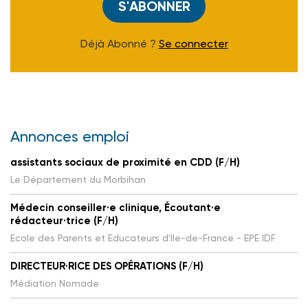
S'ABONNER
Déjà Abonné ?
Se connecter
Annonces emploi
assistants sociaux de proximité en CDD (F/H)
Le Département du Morbihan
Médecin conseiller·e clinique, Écoutant·e
rédacteur·trice (F/H)
Ecole des Parents et Educateurs d'Ile-de-France - EPE IDF
DIRECTEUR·RICE DES OPÉRATIONS (F/H)
Médiation Nomade