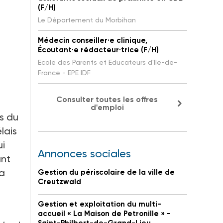
(F/H)
Le Département du Morbihan
Médecin conseiller·e clinique,
Écoutant·e rédacteur·trice (F/H)
Ecole des Parents et Educateurs d'Ile-de-
France - EPE IDF
Consulter toutes les offres
d'emploi
s du
lais
ui
Annonces sociales
ant
la
Gestion du périscolaire de la ville de
Creutzwald
Gestion et exploitation du multi-
accueil « La Maison de Petronille » -