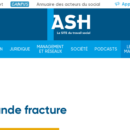
App
et
Annuaire des acteurs du social
Campus
MANAGEMENT
L
ON
JURIDIQUE
SOCIÉTÉ
PODCASTS
ET RÉSEAUX
M
ande fracture