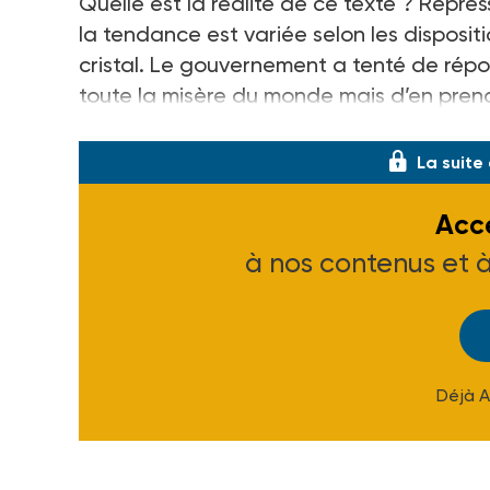
Quelle est la réalité de ce texte ? Répressi
la tendance est variée selon les disposi
cristal. Le gouvernement a tenté de répon
toute la misère du monde mais d’en pren
gangrénée par le populisme qui vo
La suite
Accé
à nos contenus et 
Déjà 