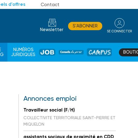
els d'offres
Contact
S'ABONNER
Newsletter
SE CONNECTER
CONSEIL
E
NUMÉROS
BOUTI
JOB
DE
CAMPUS
AG
JURIDIQUES
PROS
Annonces emploi
Travailleur social (F/H)
COLLECTIVITE TERRITORIALE SAINT-PIERRE ET
MIQUELON
assistants sociaux de proximité en CDD