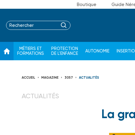
Boutique
Guide Nér
MÉTIERS ET
PROTECTION
AUTONOMIE
INSERTI
FORMATIONS
DE L'ENFANCE
ACCUEIL
MAGAZINE
3057
ACTUALITÉS
ACTUALITÉS
La gr