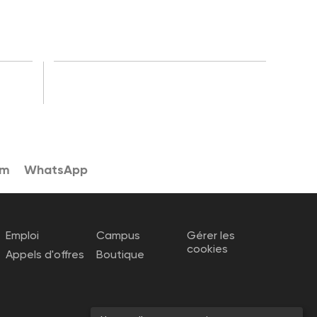
am
WhatsApp
Emploi
Campus
Gérer les
cookies
Appels d'offres
Boutique