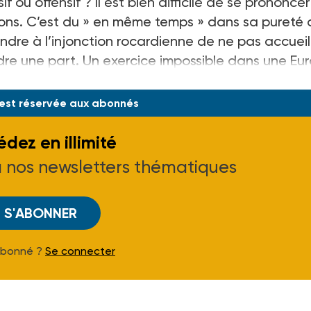
f ou offensif ? Il est bien difficile de se prononce
tions. C’est du » en même temps » dans sa pureté
dre à l’injonction rocardienne de ne pas accueill
dre une part. Un exercice impossible dans une Eu
 est réservée aux abonnés
dez en illimité
à nos newsletters thématiques
S'ABONNER
Abonné ?
Se connecter