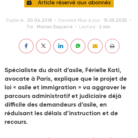
Article réservé aux abonnés
20.04.2018
15.05.2025
Publié le :
Dernière Mise à jour :
Marion Esquerré
2 min.
Par :
Lecture :
Spécialiste du droit d’asile, Férielle Kati,
avocate à Paris, explique que le projet de
loi « asile et immigration » va aggraver le
parcours administratif et judiciaire déjà
difficile des demandeurs d’asile, en
réduisant les délais d’instruction et de
recours.