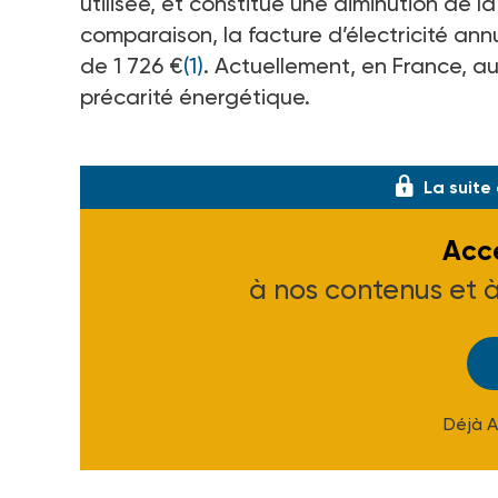
utilisée, et constitue une diminution de 
comparaison, la facture d’électricité ann
de 1 726 €
(1)
. Actuellement, en France, a
précarité énergétique.
Dans un premier temps, le chèque énergie
La suite
Accé
à nos contenus et 
Déjà 