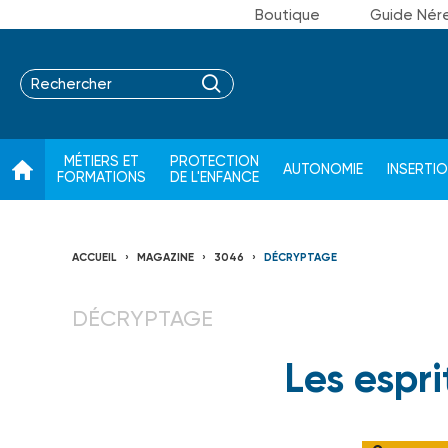
Boutique
Guide Nér
MÉTIERS ET
PROTECTION
AUTONOMIE
INSERTI
FORMATIONS
DE L'ENFANCE
ACCUEIL
MAGAZINE
3046
DÉCRYPTAGE
DÉCRYPTAGE
Les espri