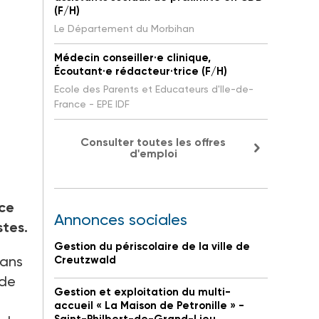
(F/H)
Le Département du Morbihan
Médecin conseiller·e clinique,
Écoutant·e rédacteur·trice (F/H)
Ecole des Parents et Educateurs d'Ile-de-
France - EPE IDF
Consulter toutes les offres
d'emploi
nce
Annonces sociales
stes.
Gestion du périscolaire de la ville de
dans
Creutzwald
 de
Gestion et exploitation du multi-
accueil « La Maison de Petronille » -