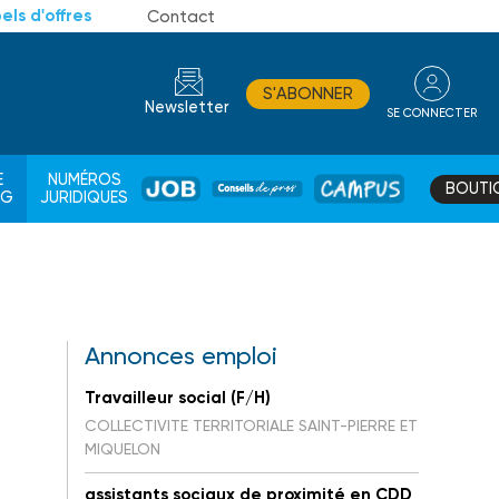
els d'offres
Contact
S'ABONNER
Newsletter
SE CONNECTER
CONSEIL
E
NUMÉROS
BOUTI
JOB
DE
CAMPUS
AG
JURIDIQUES
PROS
Annonces emploi
Travailleur social (F/H)
COLLECTIVITE TERRITORIALE SAINT-PIERRE ET
MIQUELON
assistants sociaux de proximité en CDD