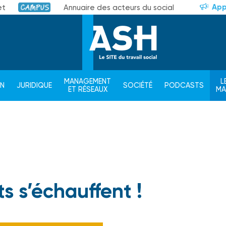
App
et
Annuaire des acteurs du social
Campus
MANAGEMENT
L
ON
JURIDIQUE
SOCIÉTÉ
PODCASTS
ET RÉSEAUX
M
ts s’échauffent !