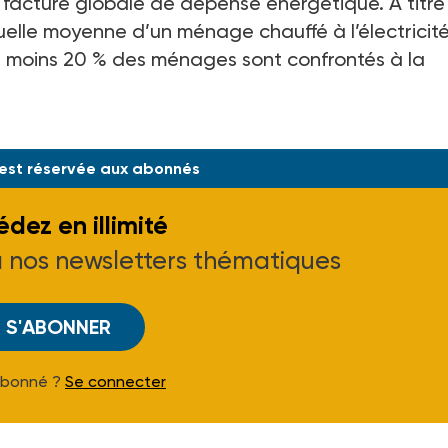
la facture globale de dépense énergétique. A titre
uelle moyenne d’un ménage chauffé à l’électricité
u moins 20 % des ménages sont confrontés à la
 a été expérimenté, en 2016 puis en 2017, dans 
 est réservée aux abonnés
dez en illimité
à nos newsletters thématiques
S'ABONNER
Abonné ?
Se connecter