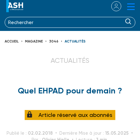
ACCUEIL
MAGAZINE
3046
ACTUALITÉS
ACTUALITÉS
Quel EHPAD pour demain ?
Article réservé aux abonnés
02.02.2018
15.05.2025
Publié le :
Dernière Mise à jour :
Olivier Hielle
3 min.
Par :
Lecture :