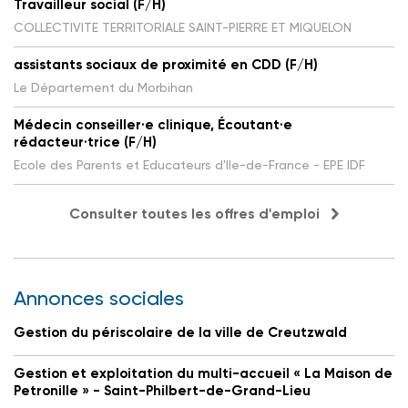
Travailleur social (F/H)
COLLECTIVITE TERRITORIALE SAINT-PIERRE ET MIQUELON
assistants sociaux de proximité en CDD (F/H)
Le Département du Morbihan
Médecin conseiller·e clinique, Écoutant·e
rédacteur·trice (F/H)
Ecole des Parents et Educateurs d'Ile-de-France - EPE IDF
Consulter toutes les offres d'emploi
Annonces sociales
Gestion du périscolaire de la ville de Creutzwald
Gestion et exploitation du multi-accueil « La Maison de
Petronille » - Saint-Philbert-de-Grand-Lieu