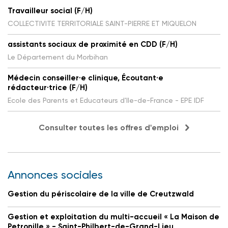
Travailleur social (F/H)
COLLECTIVITE TERRITORIALE SAINT-PIERRE ET MIQUELON
assistants sociaux de proximité en CDD (F/H)
Le Département du Morbihan
Médecin conseiller·e clinique, Écoutant·e
rédacteur·trice (F/H)
Ecole des Parents et Educateurs d'Ile-de-France - EPE IDF
Consulter toutes les offres d'emploi
Annonces sociales
Gestion du périscolaire de la ville de Creutzwald
Gestion et exploitation du multi-accueil « La Maison de
Petronille » - Saint-Philbert-de-Grand-Lieu