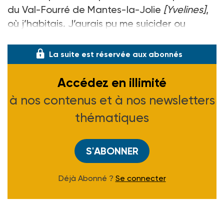
du Val-Fourré de Mantes-la-Jolie
[Yvelines]
,
où j’habitais. J’aurais pu me suicider ou
devenir toxicomane,
La suite est réservée aux abonnés
Accédez en illimité
à nos contenus et à nos newsletters
thématiques
S'ABONNER
Déjà Abonné ?
Se connecter