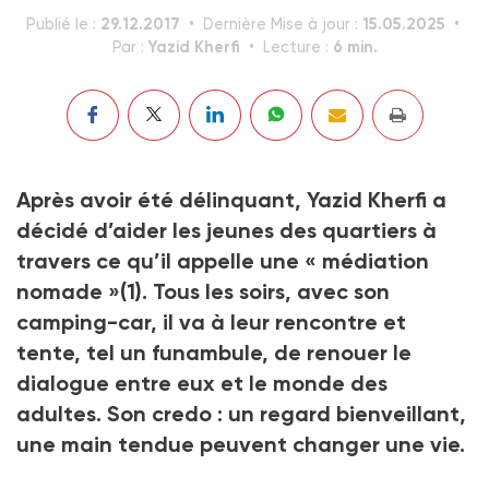
29.12.2017
15.05.2025
Publié le :
Dernière Mise à jour :
Yazid Kherfi
6 min.
Par :
Lecture :
Après avoir été délinquant, Yazid Kherfi a
décidé d’aider les jeunes des quartiers à
travers ce qu’il appelle une « médiation
nomade »
(1)
. Tous les soirs, avec son
camping-car, il va à leur rencontre et
tente, tel un funambule, de renouer le
dialogue entre eux et le monde des
adultes. Son credo : un regard bienveillant,
une main tendue peuvent changer une vie.