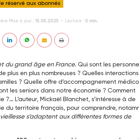
cle réservé aux abonnés
15.05.2025
0 min.
ère Mise à jour :
Lecture :
 et du grand âge en France
. Qui sont les personn
de plus en plus nombreuses ? Quelles interactions
 familles ? Quelle offre d’accompagnement médic
e ont les seniors dans notre économie ? Comment
e ?… L’auteur, Mickaël Blanchet, s’intéresse à de
e du territoire français, pour comprendre, notam
vieillesse s’adaptent aux différentes formes de