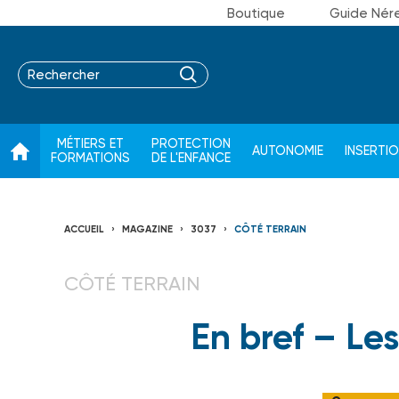
Boutique
Guide Nér
MÉTIERS ET
PROTECTION
AUTONOMIE
INSERTI
FORMATIONS
DE L'ENFANCE
ACCUEIL
MAGAZINE
3037
CÔTÉ TERRAIN
CÔTÉ TERRAIN
En bref – Le