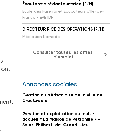
Écoutant·e rédacteur·trice (F/H)
Ecole des Parents et Educateurs d'Ile-de-
France - EPE IDF
DIRECTEUR·RICE DES OPÉRATIONS (F/H)
Médiation Nomade
Consulter toutes les offres
d'emploi
es
 ont-
o-
Annonces sociales
Gestion du périscolaire de la ville de
ment,
Creutzwald
Gestion et exploitation du multi-
accueil « La Maison de Petronille » -
Saint-Philbert-de-Grand-Lieu