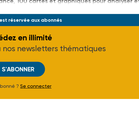
ance, 100 cartes et graphiques pour analyser e
es, 30 €.
 est réservée aux abonnés
dez en illimité
à nos newsletters thématiques
S'ABONNER
Abonné ?
Se connecter