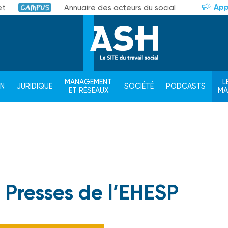
App
et
Annuaire des acteurs du social
Campus
MANAGEMENT
L
ON
JURIDIQUE
SOCIÉTÉ
PODCASTS
ET RÉSEAUX
M
s Presses de l’EHESP