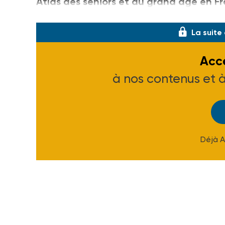
Atlas des seniors et du grand âge en Fr
comprendre, Presses de l’EHESP, 118 pag
La suite
Accé
à nos contenus et 
Déjà 