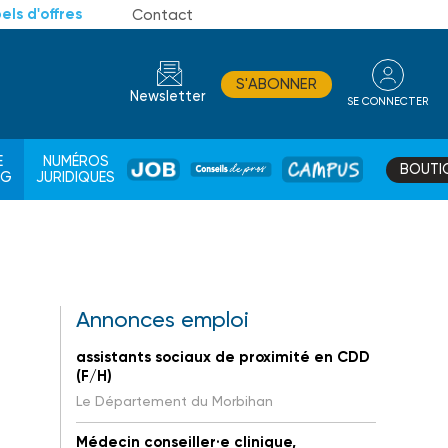
els d'offres
Contact
S'ABONNER
Newsletter
SE CONNECTER
CONSEIL
E
NUMÉROS
BOUTI
JOB
DE
CAMPUS
AG
JURIDIQUES
PROS
Annonces emploi
assistants sociaux de proximité en CDD
(F/H)
Le Département du Morbihan
Médecin conseiller·e clinique,