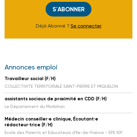
S'ABONNER
Déjà Abonné ?
Se connecter
Annonces emploi
Travailleur social (F/H)
COLLECTIVITE TERRITORIALE SAINT-PIERRE ET MIQUELON
assistants sociaux de proximité en CDD (F/H)
Le Département du Morbihan
Médecin conseiller·e clinique, Écoutant·e
rédacteur·trice (F/H)
Ecole des Parents et Educateurs d'Ile-de-France - EPE IDF