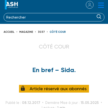
ACCUEIL
MAGAZINE
3037
CÔTÉ COUR
CÔTÉ COUR
En bref – Sida.
Article réservé aux abonnés
08.12.2017
15.05.2025
Publié le :
Dernière Mise à jour :
1 min.
Lecture :