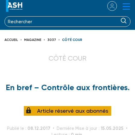
ACCUEIL
MAGAZINE
3037
CÔTÉ COUR
CÔTÉ COUR
En bref – Contrôle aux frontières.
Article réservé aux abonnés
08.12.2017
15.05.2025
Publié le :
Dernière Mise à jour :
0 min.
Lecture :