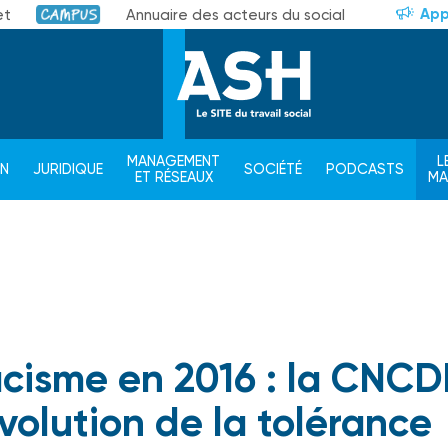
App
et
Annuaire des acteurs du social
Campus
MANAGEMENT
L
ON
JURIDIQUE
SOCIÉTÉ
PODCASTS
ET RÉSEAUX
M
racisme en 2016 : la CNC
évolution de la tolérance