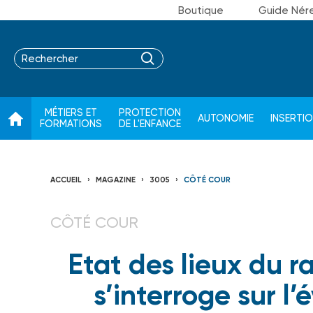
Boutique
Guide Nér
MÉTIERS ET
PROTECTION
AUTONOMIE
INSERTI
FORMATIONS
DE L'ENFANCE
ACCUEIL
MAGAZINE
3005
CÔTÉ COUR
CÔTÉ COUR
Etat des lieux du 
s’interroge sur l’