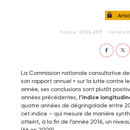
Arti
07.04.2017
Publié le :
Dernière Mi
La Commission nationale consultative de
son rapport annuel « sur la lutte contre l
année, ses conclusions sont plutôt positi
années précédentes,
l’indice longitudi
quatre années de dégringolade entre 20
cet indice – qui mesure de manière synth
atteint, à la fin de l’année 2016, un nive
(66 en 2009).