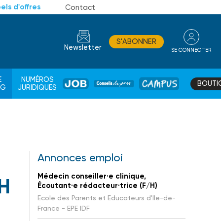
els d'offres
Contact
S'ABONNER
Newsletter
SE CONNECTER
CONSEIL
E
NUMÉROS
BOUTI
JOB
DE
CAMPUS
AG
JURIDIQUES
PROS
Annonces emploi
Médecin conseiller·e clinique,
DH
Écoutant·e rédacteur·trice (F/H)
Ecole des Parents et Educateurs d'Ile-de-
France - EPE IDF