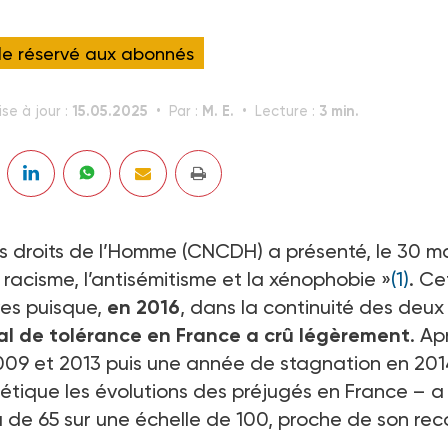
cle réservé aux abonnés
15.05.2025
M. E.
3 min.
se à jour :
Par :
Lecture :
s droits de l’Homme (CNCDH) a présenté, le 30 ma
e racisme, l’antisémitisme et la xénophobie »
(1)
. Ce
ves puisque,
en 2016
, dans la continuité des deux
nal de tolérance en France a crû légèrement
. Ap
09 et 2013 puis une année de stagnation en 201
étique les évolutions des préjugés en France – a
au de 65 sur une échelle de 100, proche de son rec