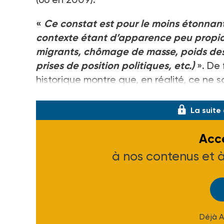
«
Ce constat est pour le moins étonnan
contexte étant d’apparence peu propice 
migrants, chômage de masse, poids des 
prises de position politiques, etc.)
». De 
historique montre que, en réalité, ce ne s
que la mani�
La suite
Accé
à nos contenus et 
Déjà 