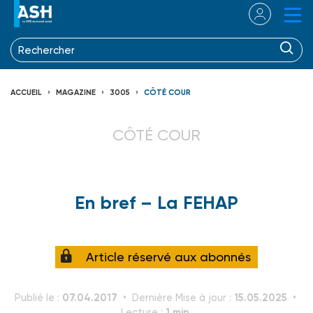
ACCUEIL
MAGAZINE
3005
CÔTÉ COUR
CÔTÉ COUR
En bref – La FEHAP
Article réservé aux abonnés
07.04.2017
15.05.2025
Publié le :
Dernière Mise à jour :
1 min.
Lecture :