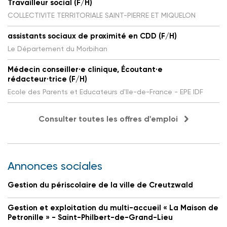
Travailleur social (F/H)
COLLECTIVITE TERRITORIALE SAINT-PIERRE ET MIQUELON
assistants sociaux de proximité en CDD (F/H)
Le Département du Morbihan
Médecin conseiller·e clinique, Écoutant·e
rédacteur·trice (F/H)
Ecole des Parents et Educateurs d'Ile-de-France - EPE IDF
Consulter toutes les offres d'emploi
Annonces sociales
Gestion du périscolaire de la ville de Creutzwald
Gestion et exploitation du multi-accueil « La Maison de
Petronille » - Saint-Philbert-de-Grand-Lieu