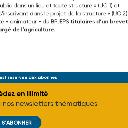
blic dans un lieu et toute structure » (UC 1) et
inscrivant dans le projet de la structure » (UC 2).
té « animateur » du BPJEPS
titulaires d’un brevet
argé de l’agriculture
.
52A, J.O. du 10-03-17]
 est réservée aux abonnés
dez en illimité
à nos newsletters thématiques
S'ABONNER