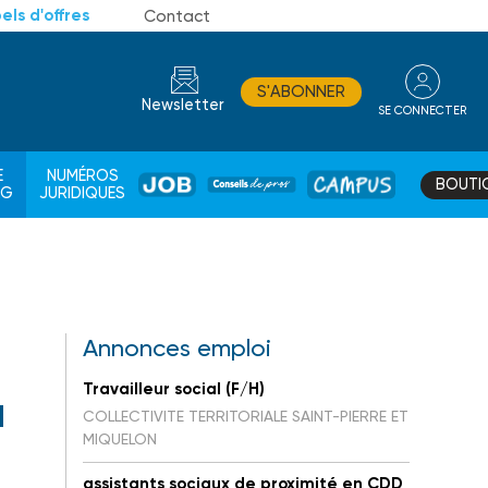
els d'offres
Contact
S'ABONNER
Newsletter
SE CONNECTER
CONSEIL
E
NUMÉROS
BOUTI
JOB
DE
CAMPUS
AG
JURIDIQUES
PROS
Annonces emploi
Travailleur social (F/H)
u
COLLECTIVITE TERRITORIALE SAINT-PIERRE ET
MIQUELON
assistants sociaux de proximité en CDD