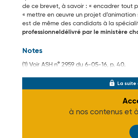
de ce brevet, à savoir : « encadrer tout pu
« mettre en œuvre un projet d’animation s’
est de même des candidats à la spéciali
professionneldélivré par le ministère ch
Notes
(1)
Voir ASH n° 2959 du 6-05-16, p. 40
.
[Arrêté du 6 mars 2017, NOR : VJSF17071
La suite
Accé
à nos contenus et 