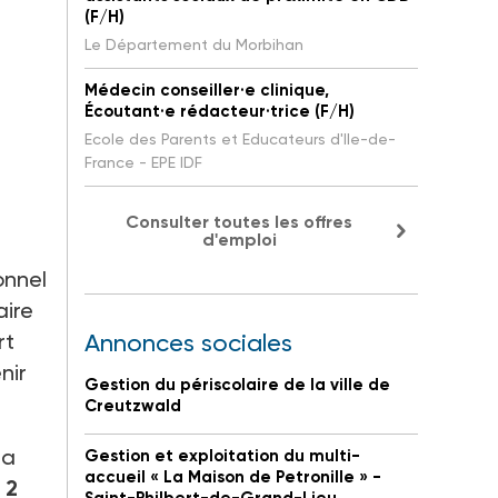
(F/H)
Le Département du Morbihan
Médecin conseiller·e clinique,
Écoutant·e rédacteur·trice (F/H)
Ecole des Parents et Educateurs d'Ile-de-
France - EPE IDF
Consulter toutes les offres
d'emploi
onnel
aire
rt
Annonces sociales
nir
Gestion du périscolaire de la ville de
Creutzwald
la
Gestion et exploitation du multi-
accueil « La Maison de Petronille » -
 2