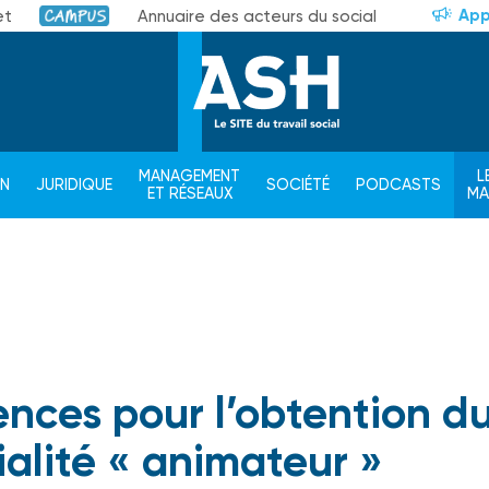
App
et
Annuaire des acteurs du social
Campus
MANAGEMENT
L
ON
JURIDIQUE
SOCIÉTÉ
PODCASTS
ET RÉSEAUX
M
ences pour l’obtention d
alité « animateur »