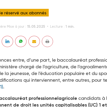
cle réservé aux abonnés
15.05.2025
1 min.
ière Mise à jour :
Lecture :
ences entre, d’une part, le baccalauréat professi
ministère chargé de l’agriculture, de l’agroaliment
 de la jeunesse, de l’éducation populaire et du spo
ifications qui interviennent, entre autres, pour te
(1)
.
baccalauréat professionnelagricole
candidats à 
nent de droit les unités capitalisables (UC) 1 et