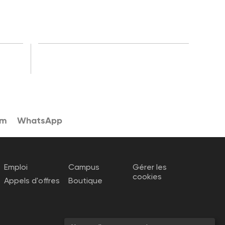
am
WhatsApp
Emploi
Campus
Gérer les
cookies
Appels d'offres
Boutique