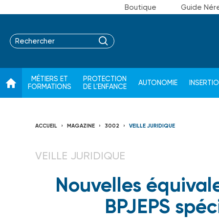
Boutique
Guide Nér
MÉTIERS ET
PROTECTION
AUTONOMIE
INSERTI
FORMATIONS
DE L'ENFANCE
ACCUEIL
MAGAZINE
3002
VEILLE JURIDIQUE
VEILLE JURIDIQUE
Nouvelles équival
BPJEPS spéci