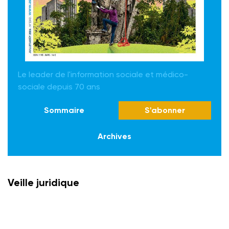
Le leader de l'information sociale et médico-
sociale depuis 70 ans
Sommaire
S'abonner
Archives
Veille juridique