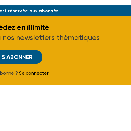
 est réservée aux abonnés
dez en illimité
à nos newsletters thématiques
S'ABONNER
Abonné ?
Se connecter