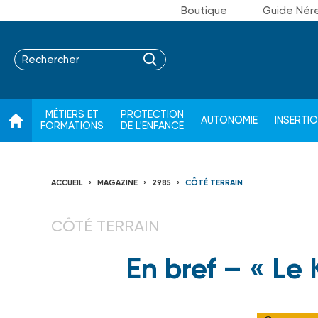
Boutique
Guide Nér
MÉTIERS ET
PROTECTION
AUTONOMIE
INSERTI
FORMATIONS
DE L'ENFANCE
ACCUEIL
MAGAZINE
2985
CÔTÉ TERRAIN
CÔTÉ TERRAIN
En bref – « Le K