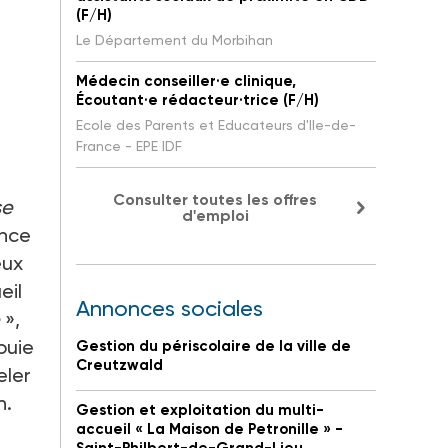
(F/H)
Le Département du Morbihan
Médecin conseiller·e clinique,
Écoutant·e rédacteur·trice (F/H)
Ecole des Parents et Educateurs d'Ile-de-
France - EPE IDF
Consulter toutes les offres
se
d'emploi
ance
eux
eil
Annonces sociales
»,
puie
Gestion du périscolaire de la ville de
Creutzwald
eler
n.
Gestion et exploitation du multi-
accueil « La Maison de Petronille » -