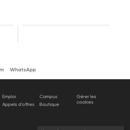
am
WhatsApp
Emploi
Campus
Gérer les
cookies
Appels d'offres
Boutique