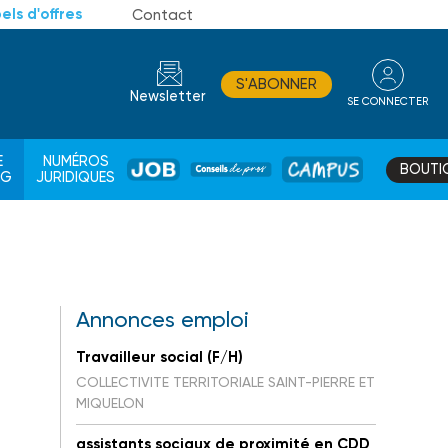
els d'offres
Contact
S'ABONNER
Newsletter
SE CONNECTER
CONSEIL
E
NUMÉROS
BOUTI
JOB
DE
CAMPUS
AG
JURIDIQUES
PROS
Annonces emploi
Travailleur social (F/H)
COLLECTIVITE TERRITORIALE SAINT-PIERRE ET
MIQUELON
assistants sociaux de proximité en CDD