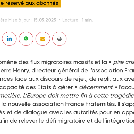
cle réservé aux abonnés
15.05.2025
1 min.
ère Mise à jour :
Lecture :
omène des flux migratoires massifs et la «
pire cri
ierre Henry, directeur général de l’association Fr
iences face aux discours de rejet, de repli, aux av
ncapacité des Etats à gérer «
décemment
» l’accu
etière. L’Europe doit mettre fin à cette tragédie
a nouvelle association France Fraternités. Il s’ap
és et de dialogue avec les autorités pour en app
fin de relever le défi migratoire et de l’intégratio