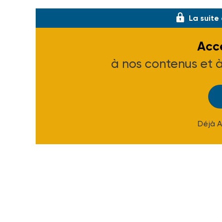
Ed. Hermann – 9,90 €.
La suite
Accé
à nos contenus et 
Déjà 