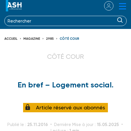
ACCUEIL
MAGAZINE
2985
CÔTÉ COUR
CÔTÉ COUR
En bref – Logement social.
Article réservé aux abonnés
25.11.2016
15.05.2025
Publié le :
Dernière Mise à jour :
1 min.
Lecture :