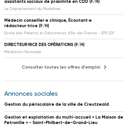
assistants sociaux de proximité en CDD (F/H)
Le Département du Morbihan
Médecin conseiller·e clinique, Écoutant·e
rédacteur·trice (F/H)
Ecole des Parents et Educateurs d'Ile-de-France - EPE IDF
DIRECTEUR·RICE DES OPÉRATIONS (F/H)
Médiation Nomade
Consulter toutes les offres d'emploi
Annonces sociales
Gestion du périscolaire de la ville de Creutzwald
Gestion et exploitation du multi-accueil « La Maison de
Petronille » - Saint-Philbert-de-Grand-Lieu