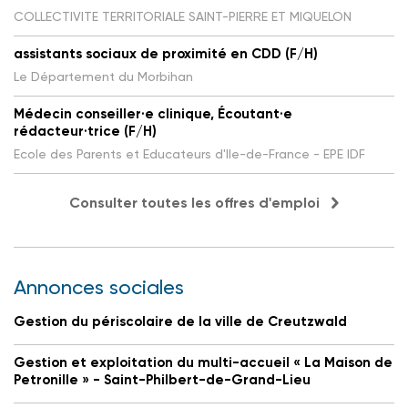
COLLECTIVITE TERRITORIALE SAINT-PIERRE ET MIQUELON
assistants sociaux de proximité en CDD (F/H)
Le Département du Morbihan
Médecin conseiller·e clinique, Écoutant·e
rédacteur·trice (F/H)
Ecole des Parents et Educateurs d'Ile-de-France - EPE IDF
Consulter toutes les offres d'emploi
Annonces sociales
Gestion du périscolaire de la ville de Creutzwald
Gestion et exploitation du multi-accueil « La Maison de
Petronille » - Saint-Philbert-de-Grand-Lieu