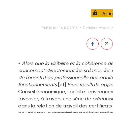
Arti
16.09.2016
Publié le :
Dernière Mise à j
«
Alors que la visibilité et la cohérence d
concernent directement les salariés, les
de l’orientation professionnelle des adult
fonctionnements
[et]
leurs résultats appa
Conseil économique, social et environne
favoriser, à travers une série de préconis
dans la relation de travail des certificat
délivrés par la commission paritaire nati