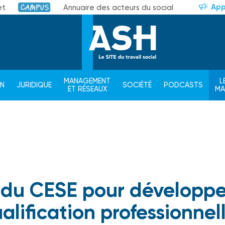
App
et
Annuaire des acteurs du social
Campus
MANAGEMENT
L
ON
JURIDIQUE
SOCIÉTÉ
PODCASTS
ET RÉSEAUX
M
s du CESE pour développe
ualification professionnel