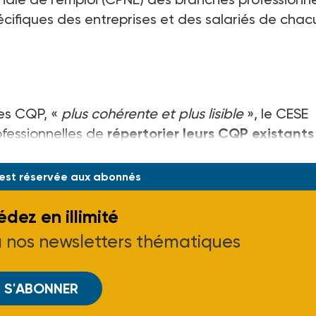
écifiques des entreprises et des salariés de cha
des CQP, «
plus cohérente et plus lisible
», le CESE
essionnelles de
répertorier leurs CQP existants
alisée de ces certificats à la Commission nationale
 est réservée aux abonnés
dez en illimité
à nos newsletters thématiques
S'ABONNER