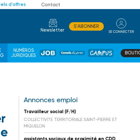
els d'offres
Contact
S'ABONNER
Newsletter
SE CONNECTER
CONSEIL
E
NUMÉROS
BOUTI
JOB
DE
CAMPUS
AG
JURIDIQUES
PROS
Annonces emploi
Travailleur social (F/H)
r
COLLECTIVITE TERRITORIALE SAINT-PIERRE ET
MIQUELON
le
assistants sociaux de proximité en CDD