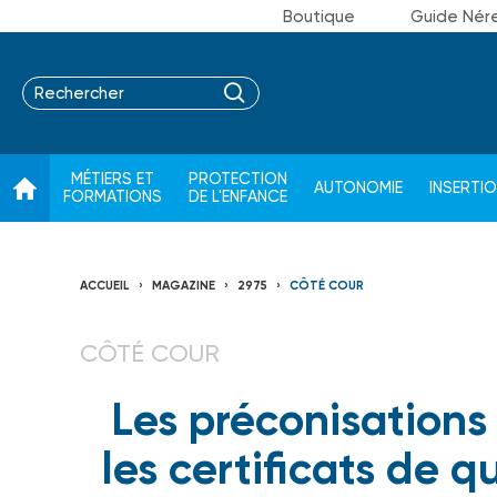
Boutique
Guide Nér
MÉTIERS ET
PROTECTION
AUTONOMIE
INSERTI
FORMATIONS
DE L'ENFANCE
ACCUEIL
MAGAZINE
2975
CÔTÉ COUR
CÔTÉ COUR
Les préconisation
les certificats de q