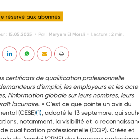
cle réservé aux abonnés
15.05.2025
Meryem El Morsli
2 min.
our :
Par :
Lecture :
es certificats de qualification professionnelle
 demandeurs d’emploi, les employeurs et les acte
es, l’information globale sur leurs nombres, leurs
raît lacunaire
. » C’est ce que pointe un avis du
mental (CESE)
(1)
, adopté le 13 septembre, qui souh
ations, notamment, la visibilité et la reconnaissa
s de qualification professionnelle (CQP). Créés et
onale de l’emploi (CPNE) des branches professionne