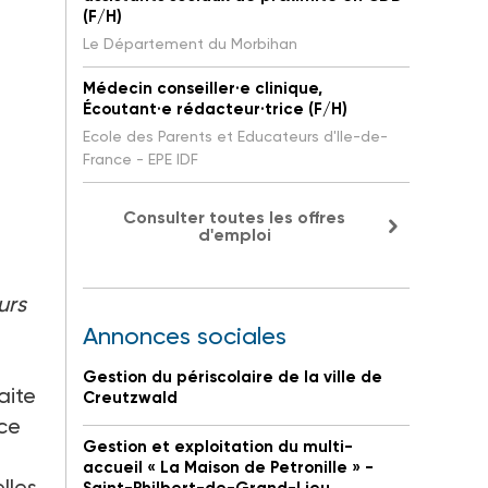
(F/H)
Le Département du Morbihan
Médecin conseiller·e clinique,
Écoutant·e rédacteur·trice (F/H)
Ecole des Parents et Educateurs d'Ile-de-
France - EPE IDF
Consulter toutes les offres
d'emploi
urs
Annonces sociales
Gestion du périscolaire de la ville de
aite
Creutzwald
nce
Gestion et exploitation du multi-
accueil « La Maison de Petronille » -
lles,