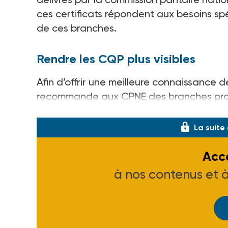
ces certificats répondent aux besoins sp
de ces branches.
Rendre les CQP plus visibles
Afin d’offrir une meilleure connaissance 
recommande aux CPNE des branches prof
de transmettre tous les ans la liste actu
La suite
Accé
à nos contenus et 