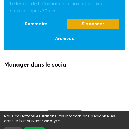
Le leader de l'information sociale et médico-
sociale depuis 70 ans
Sommaire
S'abonner
Archives
Manager dans le social
S'abonner
Nous collectons et traitons vos informations personnelles
dans le but suivant :
analyse
.
Twitter
Facebook
LinkedIn
Instagram