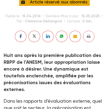
Article réservé aux abonnés
15.04.2016
15.05.2025
Publié le :
Dernière Mise à jour :
Clémence Dellangnol
5 min.
Par :
Lecture :
Huit ans après la première publication des
RBPP de l’ANESM, leur appropriation laisse
encore à désirer. Une dynamique est
toutefois enclenchée, amplifiée par les
préconisations issues des évaluations
externes.
Dans les rapports d’évaluation externe, quel
que soit le secteur, la préconisation est