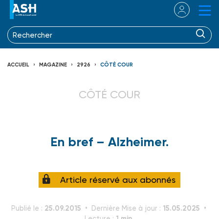
ACCUEIL
MAGAZINE
2926
CÔTÉ COUR
CÔTÉ COUR
En bref – Alzheimer.
Article réservé aux abonnés
25.09.2015
15.05.2025
Publié le :
Dernière Mise à jour :
1 min.
Lecture :