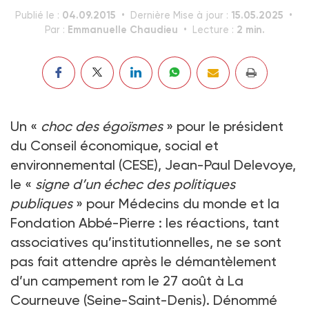
04.09.2015
15.05.2025
Publié le :
Dernière Mise à jour :
Emmanuelle Chaudieu
2 min.
Par :
Lecture :
Un «
choc des égoïsmes
» pour le président
du Conseil économique, social et
environnemental (CESE), Jean-Paul Delevoye,
le «
signe d’un échec des politiques
publiques
» pour Médecins du monde et la
Fondation Abbé-Pierre : les réactions, tant
associatives qu’institutionnelles, ne se sont
pas fait attendre après le démantèlement
d’un campement rom le 27 août à La
Courneuve (Seine-Saint-Denis). Dénommé