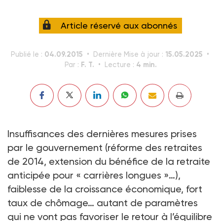
Article réservé aux abonnés
04.09.2015
15.05.2025
Publié le :
Dernière Mise à jour :
F. T.
4 min.
Par :
Lecture :
Insuffisances des dernières mesures prises
par le gouvernement (réforme des retraites
de 2014, extension du bénéfice de la retraite
anticipée pour « carrières longues »…),
faiblesse de la croissance économique, fort
taux de chômage… autant de paramètres
qui ne vont pas favoriser le retour à l’équilibre