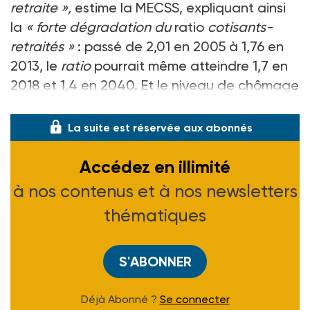
retraite »,
estime la MECSS, expliquant ainsi
la
« forte dégradation du
ratio
cotisants-
retraités »
: passé de 2,01 en 2005 à 1,76 en
2013, le
ratio
pourrait même atteindre 1,7 en
2018 et 1,4 en 2040. Et le niveau de chômage
« élevé et
La suite est réservée aux abonnés
Accédez en illimité
à nos contenus et à nos newsletters
thématiques
S'ABONNER
Déjà Abonné ?
Se connecter