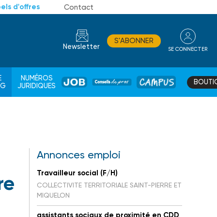
els d'offres
Contact
S'ABONNER
Newsletter
SE CONNECTER
CONSEIL
E
NUMÉROS
BOUTI
JOB
DE
CAMPUS
AG
JURIDIQUES
PROS
Annonces emploi
Travailleur social (F/H)
re
COLLECTIVITE TERRITORIALE SAINT-PIERRE ET
MIQUELON
assistants sociaux de proximité en CDD