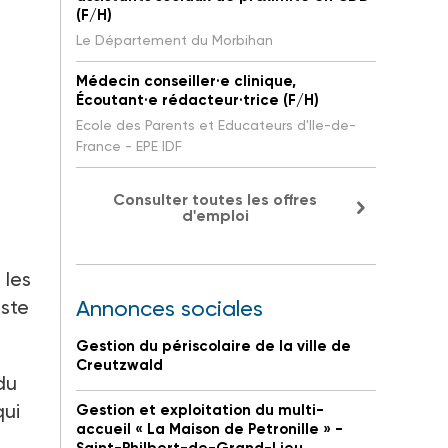
(F/H)
Le Département du Morbihan
Médecin conseiller·e clinique,
Écoutant·e rédacteur·trice (F/H)
Ecole des Parents et Educateurs d'Ile-de-
France - EPE IDF
Consulter toutes les offres
d'emploi
 les
este
Annonces sociales
Gestion du périscolaire de la ville de
Creutzwald
du
qui
Gestion et exploitation du multi-
accueil « La Maison de Petronille » -