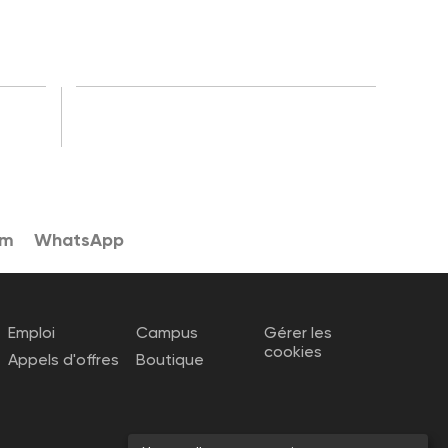
am
WhatsApp
Emploi
Campus
Gérer les
cookies
Appels d'offres
Boutique