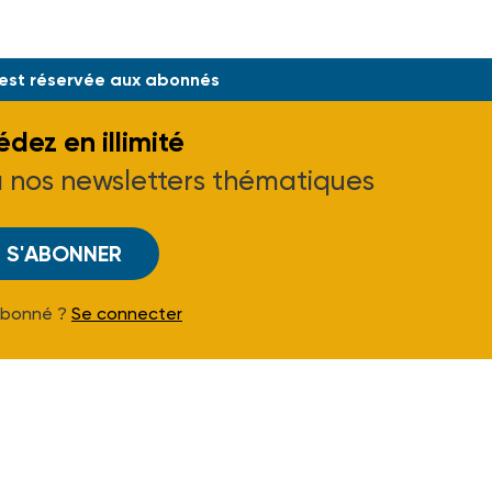
e au J.O.]
 est réservée aux abonnés
dez en illimité
à nos newsletters thématiques
S'ABONNER
Abonné ?
Se connecter