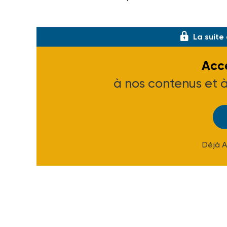
[Avis du ministère de la Santé, à paraîtr
La suite
Accé
à nos contenus et 
Déjà 