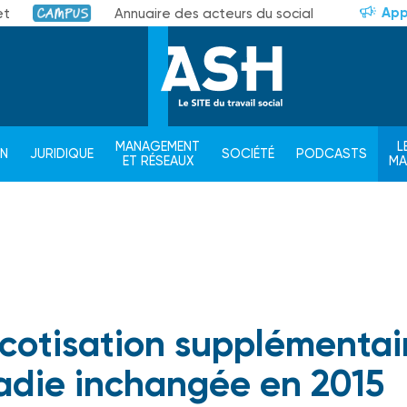
App
et
Annuaire des acteurs du social
Campus
MANAGEMENT
L
ON
JURIDIQUE
SOCIÉTÉ
PODCASTS
ET RÉSEAUX
M
 cotisation supplémentai
adie inchangée en 2015