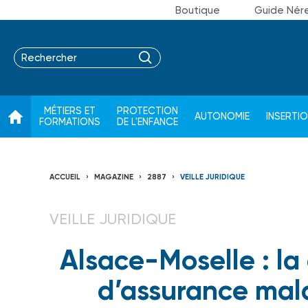
Boutique
Guide Nér
MÉTIERS ET
PROTECTION
AUTONOMIE
INSERTI
FORMATIONS
DE L'ENFANCE
ACCUEIL
MAGAZINE
2887
VEILLE JURIDIQUE
VEILLE JURIDIQUE
Alsace-Moselle : la
d’assurance mal