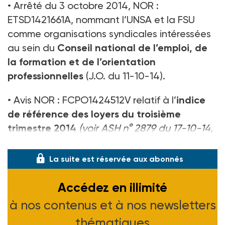
• Arrêté du 3 octobre 2014, NOR :
ETSD1421661A, nommant l’UNSA et la FSU
comme organisations syndicales intéressées
au sein du
Conseil national de l’emploi, de
la formation et de l’orientation
professionnelles
(J.O. du 11-10-14).
• Avis NOR : FCPO1424512V relatif à l’
indice
de référence des loyers du troisième
trimestre 2014
(
voir ASH n° 2879 du 17-10-14,
page 47
)
(J.O. du 22-10-14).
La suite est réservée aux abonnés
Accédez en illimité
à nos contenus et à nos newsletters
thématiques