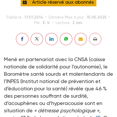
Article réservé aux abonnés
17.01.2014
15.05.2025
Publié le :
Dernière Mise à jour :
É. V.
2 min.
Par :
Lecture :
Mené en partenariat avec la CNSA (caisse
nationale de solidarité pour l’autonomie), le
Baromètre santé sourds et malentendants de
l’INPES (Institut national de prévention et
d’éducation pour la santé) révèle que 46 %
des personnes souffrant de surdité,
d’acouphènes ou d’hyperacousie sont en
situation de
« détresse psychologique »,