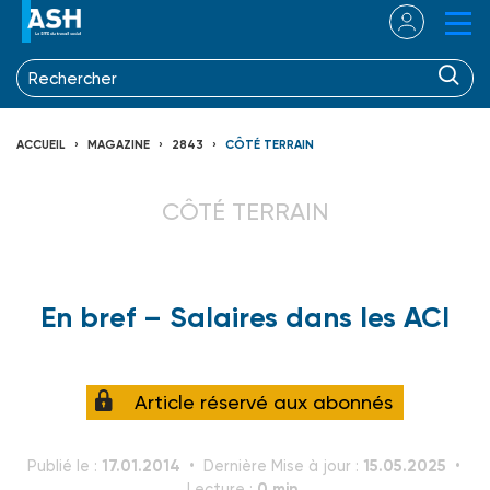
ACCUEIL
MAGAZINE
2843
CÔTÉ TERRAIN
CÔTÉ TERRAIN
En bref – Salaires dans les ACI
Article réservé aux abonnés
17.01.2014
15.05.2025
Publié le :
Dernière Mise à jour :
0 min.
Lecture :