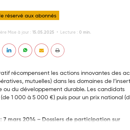
cle réservé aux abonnés
15.05.2025
0 min.
ère Mise à jour :
Lecture :
atif récompensent les actions innovantes des ac
ératives, mutuelles) dans les domaines de l’insert
ure ou du développement durable. Les candidats
(de 1 000 à 5 000 €) puis pour un prix national (
 7 mars 2014 – Dossiers de participation sur
/
, rubrique « Les actions de la Fondation ».