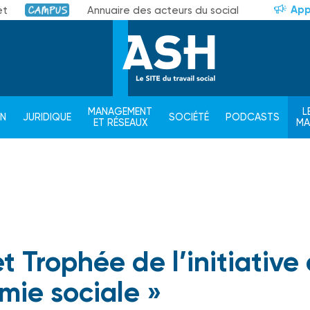
App
et
Annuaire des acteurs du social
Campus
MANAGEMENT
L
ON
JURIDIQUE
SOCIÉTÉ
PODCASTS
ET RÉSEAUX
M
et Trophée de l’initiative
mie sociale »