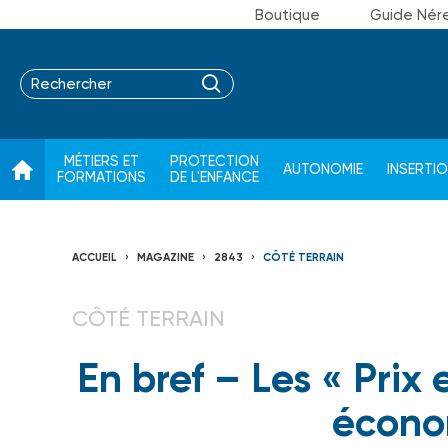
Boutique
Guide Nér
MÉTIERS ET
PROTECTION
AUTONOMIE
INSERTI
FORMATIONS
DE L'ENFANCE
ACCUEIL
MAGAZINE
2843
CÔTÉ TERRAIN
CÔTÉ TERRAIN
En bref – Les « Prix 
écono