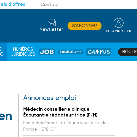
els d'offres
Contact
S'ABONNER
Newsletter
SE CONNECTER
CONSEIL
E
NUMÉROS
BOUTI
JOB
DE
CAMPUS
AG
JURIDIQUES
PROS
Annonces emploi
Médecin conseiller·e clinique,
 en
Écoutant·e rédacteur·trice (F/H)
Ecole des Parents et Educateurs d'Ile-de-
France - EPE IDF