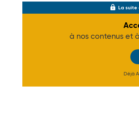
La suite
Accé
à nos contenus et 
Déjà 