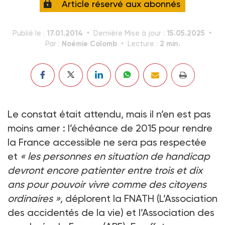
Article réservé aux abonnés
17.01.2014
15.05.2025
Publié le :
Dernière Mise à jour :
Noémie Colomb
2 min.
Par :
Lecture :
Le constat était attendu, mais il n’en est pas
moins amer : l’échéance de 2015 pour rendre
la France accessible ne sera pas respectée
et
« les personnes en situation de handicap
devront encore patienter entre trois et dix
ans pour pouvoir vivre comme des citoyens
ordinaires »,
déplorent la FNATH (L’Association
des accidentés de la vie) et l’Association des