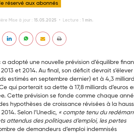
cle réservé aux abonnés
15.05.2025
1 min.
ère Mise à jour :
Lecture :
 a adopté une nouvelle prévision d’équilibre finan
13 et 2014. Au final, son déficit devrait s’élever
ards estimés en septembre dernier) et à 4,3 milliar
 Ce qui porterait sa dette à 17,8 milliards d’euros 
nnée. Cette prévision se fonde comme chaque anné
des hypothèses de croissance révisées à la hauss
r 2014. Selon l’Unedic,
« compte tenu du redémar
ets attendus des politiques d’emploi, les pertes
nombre de demandeurs d’emploi indemnisés