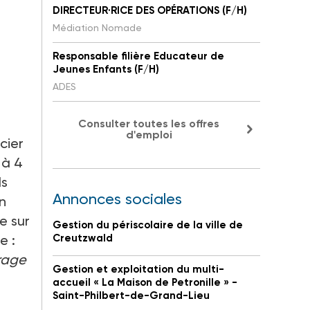
DIRECTEUR·RICE DES OPÉRATIONS (F/H)
Médiation Nomade
Responsable filière Educateur de
Jeunes Enfants (F/H)
ADES
Consulter toutes les offres
d'emploi
cier
 à 4
ds
Annonces sociales
en
e sur
Gestion du périscolaire de la ville de
e :
Creutzwald
rage
Gestion et exploitation du multi-
accueil « La Maison de Petronille » -
Saint-Philbert-de-Grand-Lieu