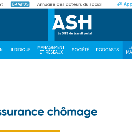
App
et
Annuaire des acteurs du social
Campus
MANAGEMENT
L
ON
JURIDIQUE
SOCIÉTÉ
PODCASTS
ET RÉSEAUX
M
Assurance chômage