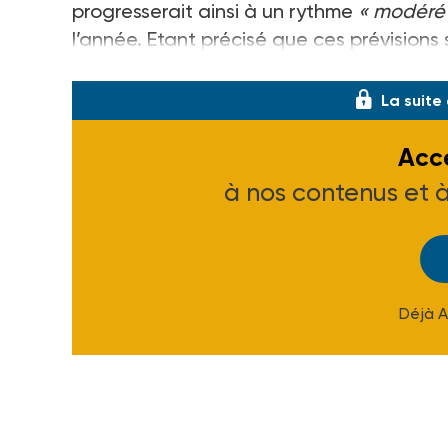
progresserait ainsi à un rythme
« modéré
l’année. Etant précisé que ces prévisions
actuellement en vigueur… et qui font l’ob
La suite
Accé
à nos contenus et 
Déjà 