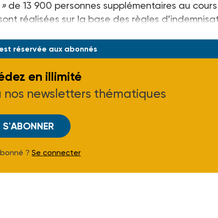
 »
de 13 900 personnes supplémentaires au cours
 sont réalisées sur la base des règles d’indemnisa
jet de renégociations à compter du 17 janvi
 est réservée aux abonnés
dez en illimité
à nos newsletters thématiques
S'ABONNER
Abonné ?
Se connecter