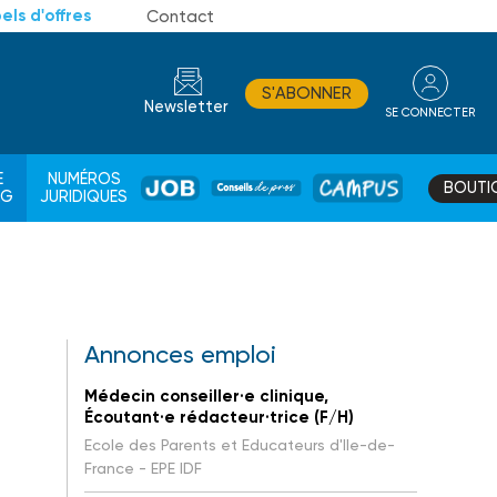
els d'offres
Contact
S'ABONNER
Newsletter
SE CONNECTER
CONSEIL
E
NUMÉROS
BOUTI
JOB
DE
CAMPUS
AG
JURIDIQUES
PROS
Annonces emploi
Médecin conseiller·e clinique,
Écoutant·e rédacteur·trice (F/H)
Ecole des Parents et Educateurs d'Ile-de-
France - EPE IDF