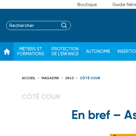
Boutique
Guide Nér
MÉTIERS ET
PROTECTION
AUTONOMIE
INSERTI
FORMATIONS
DE L'ENFANCE
ACCUEIL
MAGAZINE
2843
CÔTÉ COUR
CÔTÉ COUR
En bref – 