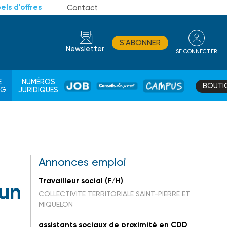
els d'offres
Contact
S'ABONNER
Newsletter
SE CONNECTER
CONSEIL
E
NUMÉROS
BOUTI
JOB
DE
CAMPUS
AG
JURIDIQUES
PROS
Annonces emploi
Travailleur social (F/H)
 un
COLLECTIVITE TERRITORIALE SAINT-PIERRE ET
MIQUELON
assistants sociaux de proximité en CDD