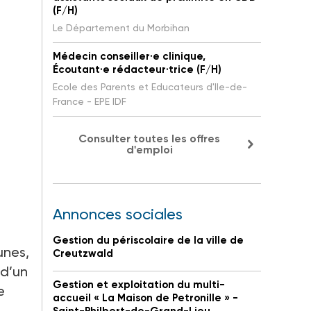
(F/H)
Le Département du Morbihan
Médecin conseiller·e clinique,
Écoutant·e rédacteur·trice (F/H)
Ecole des Parents et Educateurs d'Ile-de-
France - EPE IDF
Consulter toutes les offres
d'emploi
Annonces sociales
Gestion du périscolaire de la ville de
unes,
Creutzwald
 d’un
Gestion et exploitation du multi-
e
accueil « La Maison de Petronille » -