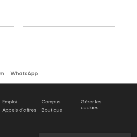
am
WhatsApp
Emploi
Campus
Gérer les
cookies
Appels d'offres
Boutique