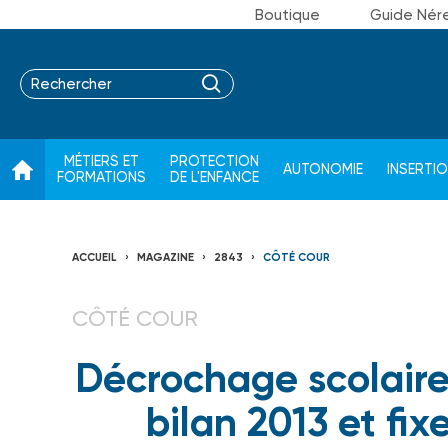
Boutique
Guide Nér
MÉTIERS ET
PROTECTION
AUTONOMIE
INSERTI
FORMATIONS
DE L'ENFANCE
ACCUEIL
MAGAZINE
2843
CÔTÉ COUR
CÔTÉ COUR
Décrochage scolaire 
bilan 2013 et fix