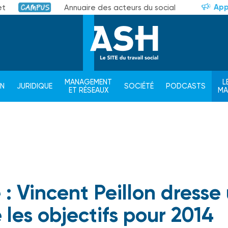
App
et
Annuaire des acteurs du social
Campus
MANAGEMENT
L
ON
JURIDIQUE
SOCIÉTÉ
PODCASTS
ET RÉSEAUX
M
: Vincent Peillon dresse
e les objectifs pour 2014