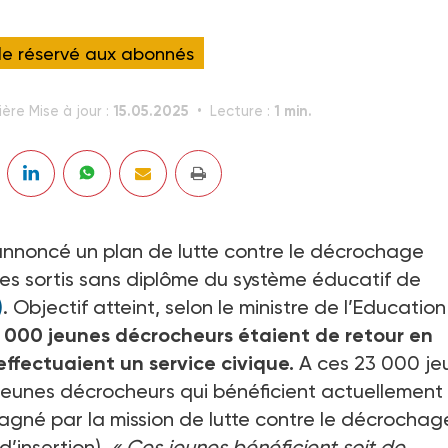
cle réservé aux abonnés
15.05.2025
1 min.
ère Mise à jour :
Lecture :
 annoncé un plan de lutte contre le décrochage
es sortis sans diplôme du système éducatif de
)
. Objectif atteint, selon le ministre de l’Education
 000 jeunes décrocheurs étaient de retour en
effectuaient un service civique.
A ces 23 000 je
0 jeunes décrocheurs qui bénéficient actuellement
gné par la mission de lutte contre le décrochag
d’insertion).
« Ces jeunes bénéficient soit de