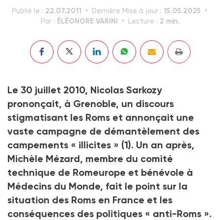
22.07.2011
15.05.2025
Publié le :
Dernière Mise à jour :
ÉLÉONORE VARINI
2 min.
Par :
Lecture :
Le 30 juillet 2010, Nicolas Sarkozy
prononçait, à Grenoble, un discours
stigmatisant les Roms et annonçait une
vaste campagne de démantèlement des
campements « illicites »
(1)
. Un an après,
Michèle Mézard, membre du comité
technique de Romeurope et bénévole à
Médecins du Monde, fait le point sur la
situation des Roms en France et les
conséquences des politiques « anti-Roms ».