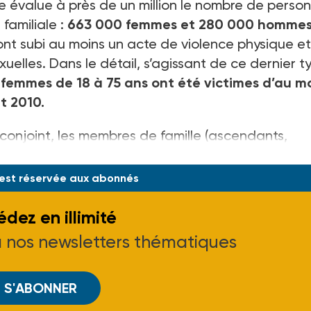
ude évalue à près de un million le nombre de perso
 familiale :
663 000 femmes et 280 000 hommes
nt subi au moins un acte de violence physique et
uelles. Dans le détail, s’agissant de ce dernier t
femmes de 18 à 75 ans ont été victimes d’au m
t 2010.
e conjoint, les membres de famille (ascendants,
nts éventuels) et les personnes du ménage hors f
 est réservée aux abonnés
dez en illimité
à nos newsletters thématiques
S'ABONNER