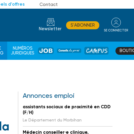
els d'offres
Contact
S'ABONNER
Newsletter
SE CONNECTER
CONSEIL
E
NUMÉROS
BOUTI
JOB
DE
CAMPUS
AG
JURIDIQUES
PROS
Annonces emploi
assistants sociaux de proximité en CDD
(F/H)
Le Département du Morbihan
la
Médecin conseiller·e clinique,