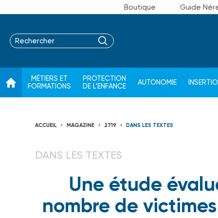
Boutique
Guide Nér
MÉTIERS ET
PROTECTION
AUTONOMIE
INSERTI
FORMATIONS
DE L'ENFANCE
ACCUEIL
MAGAZINE
2719
DANS LES TEXTES
DANS LES TEXTES
Une étude évalue
nombre de victimes 