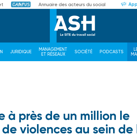
App
et
Annuaire des acteurs du social
Campus
MANAGEMENT
L
ON
JURIDIQUE
SOCIÉTÉ
PODCASTS
ET RÉSEAUX
M
 à près de un million le
de violences au sein de 