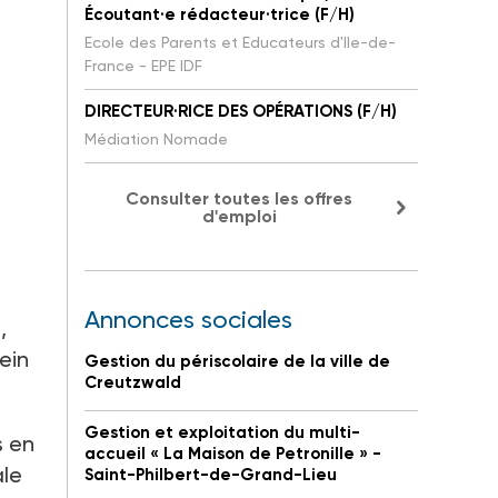
Écoutant·e rédacteur·trice (F/H)
Ecole des Parents et Educateurs d'Ile-de-
France - EPE IDF
DIRECTEUR·RICE DES OPÉRATIONS (F/H)
Médiation Nomade
Consulter toutes les offres
d'emploi
Annonces sociales
,
ein
Gestion du périscolaire de la ville de
Creutzwald
Gestion et exploitation du multi-
s en
accueil « La Maison de Petronille » -
ale
Saint-Philbert-de-Grand-Lieu