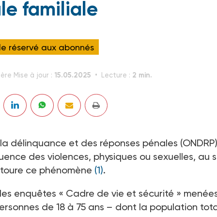
le familiale
cle réservé aux abonnés
15.05.2025
2 min.
ère Mise à jour :
Lecture :
 la délinquance et des réponses pénales (ONDRP)
réquence des violences, physiques ou sexuelles, au s
entoure ce phénomène
(1)
.
 des enquêtes « Cadre de vie et sécurité » menée
rsonnes de 18 à 75 ans – dont la population tot