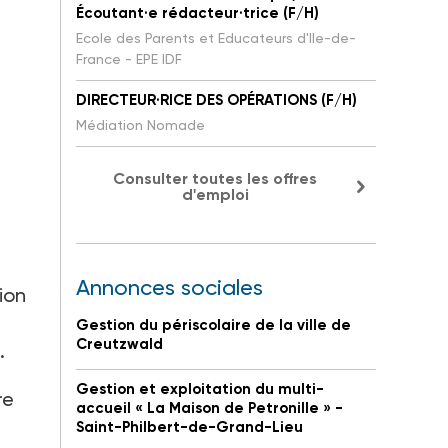
Écoutant·e rédacteur·trice (F/H)
Ecole des Parents et Educateurs d'Ile-de-
France - EPE IDF
DIRECTEUR·RICE DES OPÉRATIONS (F/H)
Médiation Nomade
Consulter toutes les offres
d'emploi
Annonces sociales
ion
Gestion du périscolaire de la ville de
Creutzwald
.
Gestion et exploitation du multi-
re
accueil « La Maison de Petronille » -
Saint-Philbert-de-Grand-Lieu