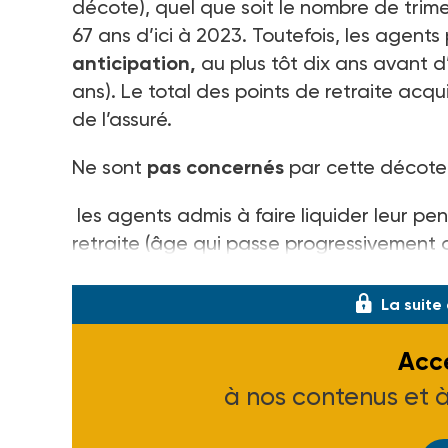
décote), quel que soit le nombre de trim
67 ans d’ici à 2023. Toutefois, les agent
anticipation,
au plus tôt dix ans avant d
ans). Le total des points de retraite acqu
de l’assuré.
Ne sont
pas concernés
par cette décote 
les agents admis à faire liquider leur pen
retraite (âge qui passe progressivement d
«
carrières longues
», les
travailleurs ha
La suite
Accé
à nos contenus et 