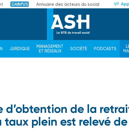
App
et
Annuaire des acteurs du social
Campus
MANAGEMENT
L
ON
JURIDIQUE
SOCIÉTÉ
PODCASTS
ET RÉSEAUX
M
e d’obtention de la retrai
taux plein est relevé de