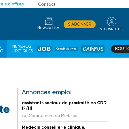
els d'offres
Contact
S'ABONNER
Newsletter
SE CONNECTER
CONSEIL
E
NUMÉROS
BOUTI
JOB
DE
CAMPUS
AG
JURIDIQUES
PROS
Annonces emploi
assistants sociaux de proximité en CDD
te
(F/H)
Le Département du Morbihan
Médecin conseiller·e clinique,