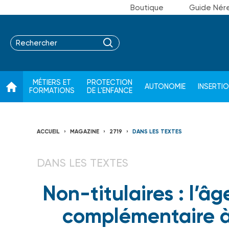
Boutique
Guide Nér
MÉTIERS ET
PROTECTION
AUTONOMIE
INSERTI
FORMATIONS
DE L'ENFANCE
ACCUEIL
MAGAZINE
2719
DANS LES TEXTES
DANS LES TEXTES
Non-titulaires : l’âg
complémentaire à 