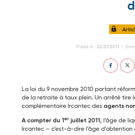
d
Arti
22.07.2011
Publié le :
Dern
La loi du 9 novembre 2010 portant réform
de la retraite à taux plein. Un arrêté tire
complémentaire Ircantec des
agents non
er
A compter du 1
juillet 2011,
l’âge de liq
Ircantec – c’est-à-dire l’âge d’obtention