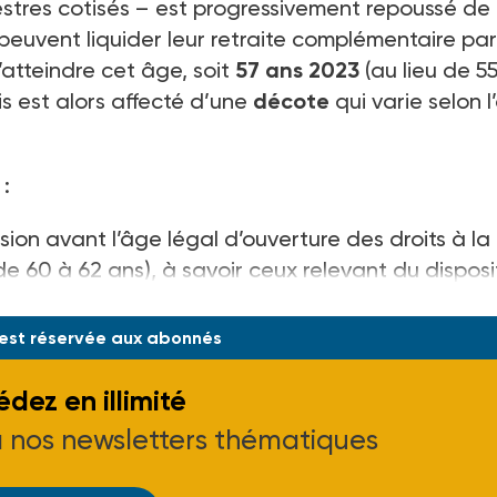
estres cotisés – est progressivement repoussé de
s peuvent liquider leur retraite complémentaire par
’atteindre cet âge, soit
57 ans 2023
(au lieu de 5
is est alors affecté d’une
décote
qui varie selon 
:
sion avant l’âge légal d’ouverture des droits à la
e 60 à 62 ans), à savoir ceux relevant du disposit
n
 est réservée aux abonnés
dez en illimité
à nos newsletters thématiques