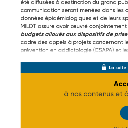
été diffusées à destination du grand publ
communication seront menées dans les d
données épidémiologiques et de leurs spéc
MILDT assure avoir œuvré conjointement 
budgets alloués aux dispositifs de pri
cadre des appels à projets concernant 
prévention en addictologie (CSAPA) et l
réduction des risques pour usagers de 
La suite
Accé
à nos contenus et 