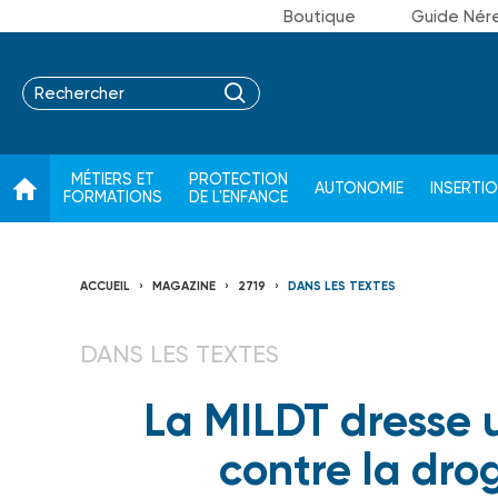
Boutique
Guide Nér
MÉTIERS ET
PROTECTION
AUTONOMIE
INSERTI
FORMATIONS
DE L'ENFANCE
ACCUEIL
MAGAZINE
2719
DANS LES TEXTES
DANS LES TEXTES
La MILDT dresse u
contre la dro