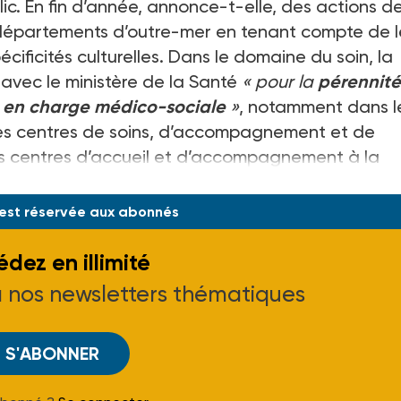
ic. En fin d’année, annonce-t-elle, des actions d
épartements d’outre-mer en tenant compte de l
ificités culturelles. Dans le domaine du soin, la
avec le ministère de la Santé
« pour la
pérennité
se en charge médico-sociale
»
, notamment dans l
les centres de soins, d’accompagnement et de
es centres d’accueil et d’accompagnement à la
drogue (Caaru
 est réservée aux abonnés
dez en illimité
à nos newsletters thématiques
S'ABONNER