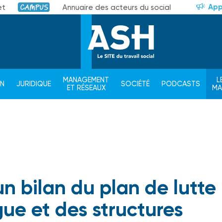
App
et
Annuaire des acteurs du social
Campus
MANAGEMENT
L
ON
JURIDIQUE
SOCIÉTÉ
PODCASTS
ET RÉSEAUX
M
n bilan du plan de lutte
gue et des structures