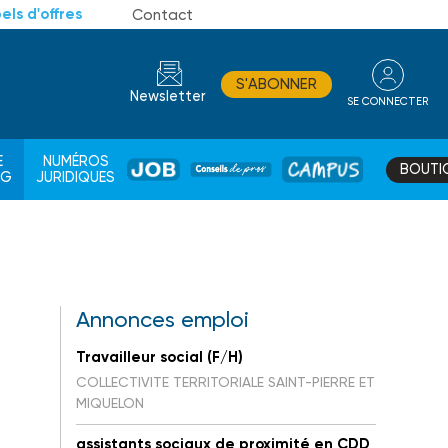
els d'offres
Contact
S'ABONNER
Newsletter
SE CONNECTER
CONSEIL
E
NUMÉROS
BOUTI
JOB
DE
CAMPUS
AG
JURIDIQUES
PROS
Annonces emploi
Travailleur social (F/H)
COLLECTIVITE TERRITORIALE SAINT-PIERRE ET
MIQUELON
assistants sociaux de proximité en CDD