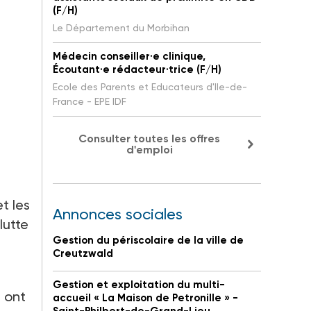
(F/H)
Le Département du Morbihan
Médecin conseiller·e clinique,
Écoutant·e rédacteur·trice (F/H)
Ecole des Parents et Educateurs d'Ile-de-
France - EPE IDF
Consulter toutes les offres
d'emploi
et les
Annonces sociales
lutte
Gestion du périscolaire de la ville de
Creutzwald
Gestion et exploitation du multi-
 ont
accueil « La Maison de Petronille » -