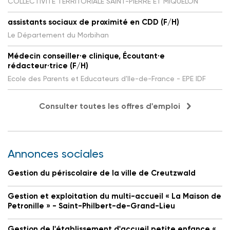
COLLECTIVITE TERRITORIALE SAINT-PIERRE ET MIQUELON
assistants sociaux de proximité en CDD (F/H)
Le Département du Morbihan
Médecin conseiller·e clinique, Écoutant·e
rédacteur·trice (F/H)
Ecole des Parents et Educateurs d'Ile-de-France - EPE IDF
Consulter toutes les offres d'emploi
Annonces sociales
Gestion du périscolaire de la ville de Creutzwald
Gestion et exploitation du multi-accueil « La Maison de
Petronille » - Saint-Philbert-de-Grand-Lieu
Gestion de l'établissement d'accueil petite enfance «